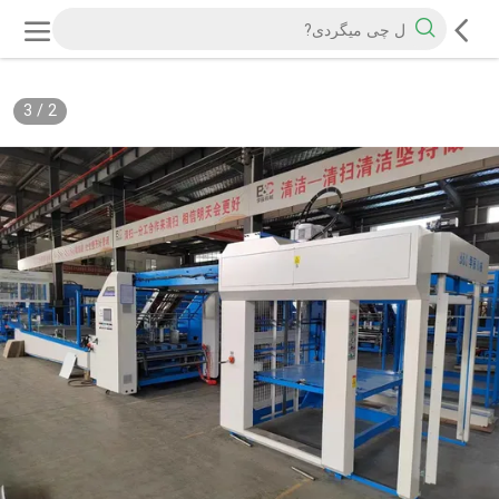
3
/
2