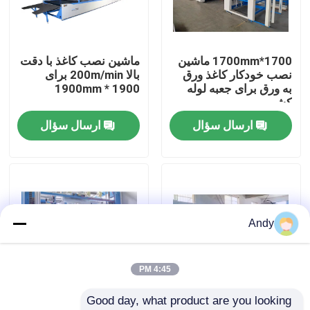
درباره ما
1700*1700mm ماشین
ماشین نصب کاغذ با دقت
نصب خودکار کاغذ ورق
بالا 200m/min برای
تور کارخانه
به ورق برای جعبه لوله
1900 * 1900mm
کشی
ارسال سؤال
ارسال سؤال
کنترل کیفیت
با ما تماس بگیرید
دستگاه لمیناتور فلوت با سرعت بالا
Andy
دستگاه لمینت فلوت اتوماتیک
4:45 PM
Good day, what product are you looking 
لمینت لیتو
دستگاه لمینت فلوت
دستگاه نصب کاغذ 1500