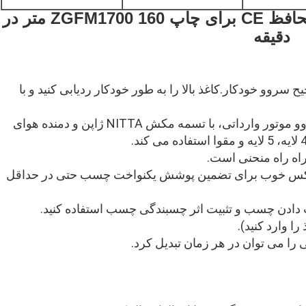
دستگاه لمیناتور فلوت اتوماتیک با محافظ CE برای چاپ ZGFM1700 160 متر در
دقیقه
 سروو خودکار.کاغذ بالا را به طور خودکار ردیابی کنید و با
ج. قسمت تغذیه کاغذ پایینی از سیستم کنترل سروو موتور وارداتی، با تسمه مکش NITTA ژاپن و دمنده هوای
یلوکس خوب برای تضمین پوشش یکنواخت چسب حتی در حداقل