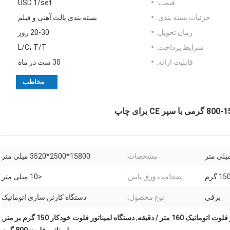
قیمت:
USD 1/set
جزئیات بسته بندی:
بسته بندی پالت آهنی و فیلم
زمان تحویل:
20-30 روز
شرایط پرداخت:
L/C، T/T
قابلیت ارائه:
30 ست در ماه
مخاطب
مشخصات:
15800*2500*3520 میلی متر
 گرم
ضخامت ورق پایین:
≤10 میلی متر
برقی
نوع محصول::
دستگاه کارتن سازی اتوماتیک
توماتیک 160 متر / دقیقه
,
دستگاه لمیناتور فلوت خودکار 150 گرم بر متر
,