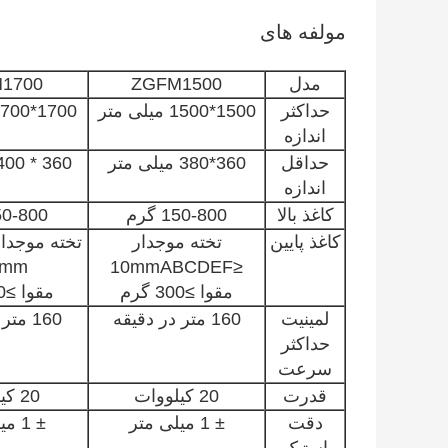
مولفه های
مدل
ZGFM1500
1700
حداکثر
1500*1500 میلی متر
1700*1700 میلی متر
اندازه
حداقل
360*380 میلی متر
360 * 400 میلی متر
اندازه
کاغذ بالا
150-800 گرم
150-800 
کاغذ پایین
تخته موجدار
0mm
≤10mmABCDEF
مقوا ≥300 گرم
مقوا ≥300 گرم
لمینیت
160 متر در دقیقه
160 متر در دقیقه
حداکثر
سرعت
قدرت
20 کیلووات
20 کیلووات
دقت
± 1 میلی متر
± 1 میلی متر