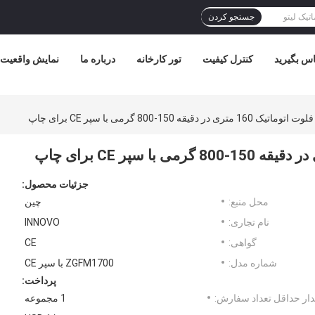
جستجو کردن
ماس بگیرید
کنترل کیفیت
تور کارخانه
درباره ما
نمایش واقعیت
ر دقیقه 150-800 گرمی با سپر CE برای چاپ
جزئیات محصول:
محل منبع:
چین
نام تجاری:
INNOVO
گواهی:
CE
شماره مدل:
ZGFM1700 با سپر CE
پرداخت:
ار حداقل تعداد سفارش:
1 مجموعه