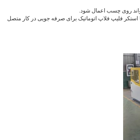
رعت بالا ZGFM را می توان با استکر فلیپ فلاپ اتوماتیک برای صرفه جویی در کار متصل