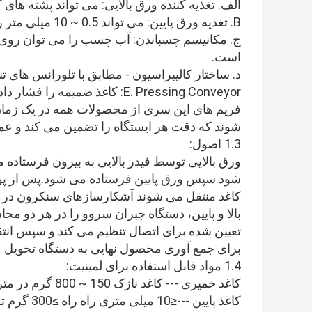
الف. تغذیه کننده ورق بالایی: می تواند پشته های کاغذ 120-800 گرمی را از بالا ارس
B. تغذیه ورق پایین: می تواند 0.5 ~ 10 میلی متر راه راه / مقوا را از پایین ارسال کند.
ج. مکانیسم چسباندن: آب چسب را می توان روی 
است.
د. ساختار کالیبراسیون - مطابق با تلورانس های 
E. Pressing Conveyor: کاغذ ضمیمه را فشار داده و به قسمت تحویل می رساند.
فریم های این سری از محصولات همه در یک زما
شوند که دقت هر ایستگاه را تضمین می کند و عمل
1.3 اصول:
ورق بالایی توسط فیدر بالایی به بیرون فرستاد
شود.سپس ورق پایین فرستاده می شود.پس از پوشاند
کاغذ منتقل می شوند آشکارسازهای سنکرون در 
بالا و پایین، دستگاه جبران سروو را در هر دو مح
تعیین شده برای اتصال تنظیم می کند و سپس انتق
برای جمع آوری محصول نهایی به دستگاه تحویل م
1.4 مواد قابل استفاده برای لمینیت:
کاغذ خمیری --- کاغذ نازک 150 ~ 800 گرم در متر، مقوا.
کاغذ پایین 