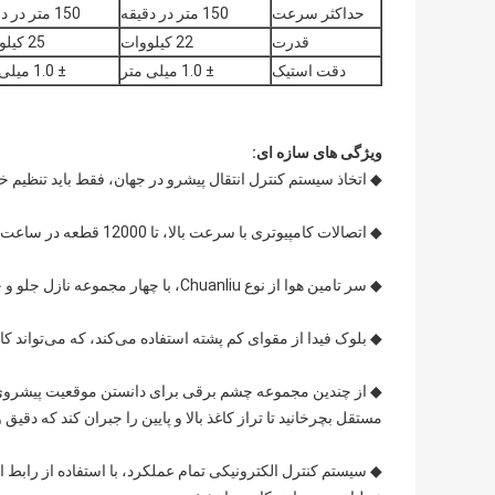
حداکثر سرعت
150 متر در دقیقه
150 متر در دقیقه
قدرت
22 کیلووات
25 کیلووات
دقت استیک
± 1.0 میلی متر
± 1.0 میلی متر
ویژگی های سازه ای:
◆ اتخاذ سیستم کنترل انتقال پیشرو در جهان، فقط باید تنظیم خود
◆ اتصالات کامپیوتری با سرعت بالا، تا 12000 قطعه در ساعت.
◆ سر تامین هوا از نوع Chuanliu، با چهار مجموعه نازل جلو و چهار مجموعه نازل مکش.
◆ بلوک فیدا از مقوای کم پشته استفاده می‌کند، که می‌تواند کا
◆ از چندین مجموعه چشم برقی برای دانستن موقعیت پیشروی خ
مستقل بچرخانید تا تراز کاغذ بالا و پایین را جبران کند که دقی