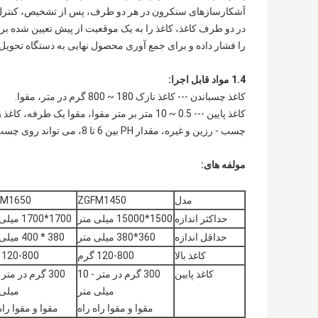
آشکارسازهای سنکرون در هر دو طرف، پس از تشخیص، کنترل کنن
در دو طرف کاغذ، کاغذ را به یک موقعیت از پیش تعیین شده بر
را فشار داده و برای جمع آوری محصول نهایی به دستگاه تحویل
1.4 مواد قابل اجرا:
کاغذ چسباندن --- کاغذ نازک 180 ~ 800 گرم در متر، مقوا.
کاغذ پایین --- 0.5 ~ 10 متر بر متر مقوا، مقوا یک طرفه، کاغذ راه راه چند لایه، تخته مروارید، تخته لانه زنبوری، تخته پلی استایرن.
چسب - رزین و غیره، مقدار PH بین 6 تا 8، می تواند روی چسب اعمال شود.
مولفه های:
مدل
ZGFM1450
FM1650
حداکثر اندازه
1500*15000 میلی متر
1700*1700 میلی متر
حداقل اندازه
360*380 میلی متر
380 * 400 میلی متر
کاغذ بالا
120-800 گرم
120-800 گرم
کاغذ پایین
300 گرم در متر - 10
میلی متر
میلی 
مقوا و مقوا راه راه
مقوا و مقوا راه