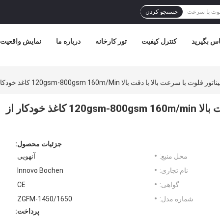
جستجو کردن
ماس بگیرید
کنترل کیفیت
تور کارخانه
درباره ما
نمایش واقعیت
با سرعت بالا با دقت بالا 120gsm-800gsm 160m/min کاغذ خودکار از بالا به پایین
دستگاه لمیناتور فلوت با سرعت بالا با دقت بالا 120gsm-800gsm 160m/min کاغذ خودکار از
جزئیات محصول:
محل منبع:
آنهویی
نام تجاری:
Innovo Bochen
گواهی:
CE
شماره مدل:
ZGFM-1450/1650
پرداخت: