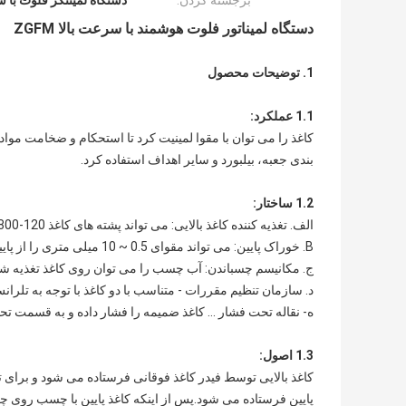
برجسته کردن:
دستگاه لمینتگر فلوت با س
دستگاه لمیناتور فلوت هوشمند با سرعت بالا ZGFM
1. توضیحات محصول
1.1 عملکرد:
کاغذ را می توان با مقوا لمینیت کرد تا استحکام و ضخامت مواد
بندی جعبه، بیلبورد و سایر اهداف استفاده کرد.
1.2 ساختار:
الف. تغذیه کننده کاغذ بالایی: می تواند پشته های کاغذ 120-800 گرمی را از بالا ارسال کند.
B. خوراک پایین: می تواند مقوای 0.5 ~ 10 میلی متری را از پایین ارسال کند.
ج. مکانیسم چسباندن: آب چسب را می توان روی کاغذ تغذیه شد
د. سازمان تنظیم مقررات - متناسب با دو کاغذ با توجه به تلرا
ه- نقاله تحت فشار ... کاغذ ضمیمه را فشار داده و به قسمت ت
1.3 اصول:
کاغذ بالایی توسط فیدر کاغذ فوقانی فرستاده می شود و بر
پایین فرستاده می شود.پس از اینکه کاغذ پایین با چسب روی چر