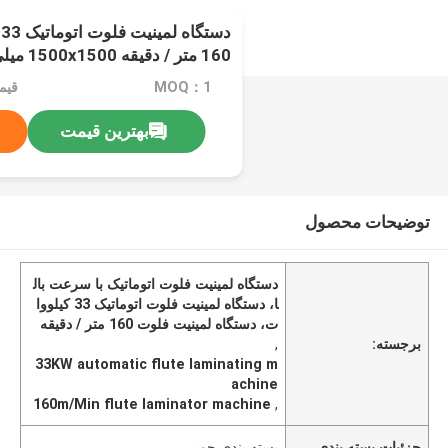
د
160 متر / دقیقه 1500x1500 میلی متر
MOQ：1
قیمت
بهترین قیمت
توضیحات محصول
دستگاه لمینیت فلوت اتوماتیک با سرعت بال
ا، دستگاه لمینیت فلوت اتوماتیک 33 کیلووا
ت، دستگاه لمینیت فلوت 160 متر / دقیقه
برجسته:
,
33KW automatic flute laminating m
achine
160m/Min flute laminator machine
,
جزئیات بسته بندی
بسته بندی چوبی