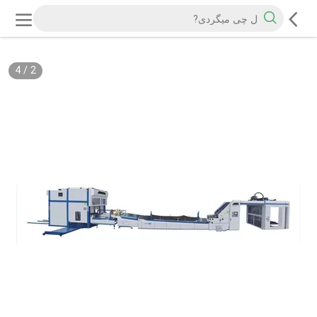
4
/
2