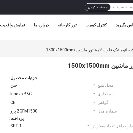
جستجو کردن
ماس بگیرید
کنترل کیفیت
تور کارخانه
درباره ما
نمایش واقعیت
جزئیات محصول:
محل منبع:
چین
نام تجاری:
Innovo B&C
گواهی:
CE
شماره مدل:
ZGFM1500 پرو
پرداخت:
ار حداقل تعداد سفارش:
1 SET