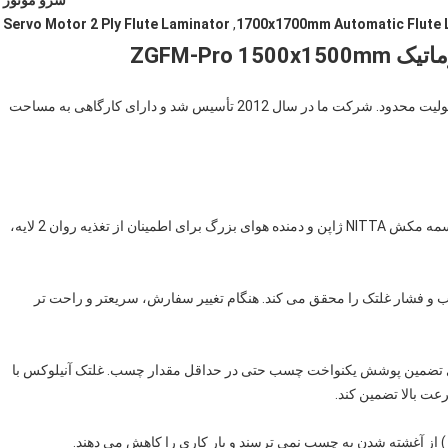
سرو موتور
Servo Motor 2 Ply Flute Laminator
,
1700x1700mm Automatic Flute 
ZGFM-Pro 
شرکت تولیدی ماشین آلات ANHUI INNOVO BOCHEN، با مسئولیت محدود. شرکت ما در سال 2012 تأسیس شد و دارای کارگاهی به مساحت
● قسمت تغذیه کاغذ زیرین از سیستم کنترل موتور سروو، با تسمه مکش NITTA ژاپن و دمنده هوای بزرگ برای اطمینان از تغذیه روان 2 لایه،
و فشار غلتک را محقق می کند. هنگام تغییر سفارش، سریعتر و راحت تر
 تضمین پوشش یکنواخت چسب حتی در حداقل مقدار چسب. غلتک آنیلوکس با