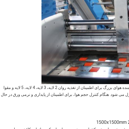
از سیستم کنترل موتور سروو، با تسمه مکش NITTA ژاپن و دمنده هوای بزرگ برای اطمینان از تغذیه روان 2 لایه، 3 لایه، 4 لایه، 5 لایه و مقوا
 می شود. هنگام کنترل حجم هوا، برای اطمینان از پایداری و نرمی ورق در حال