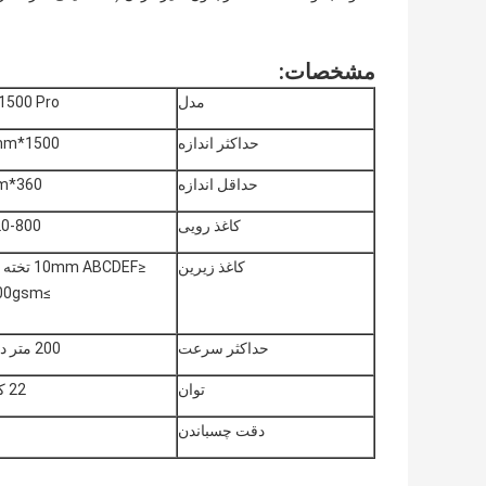
مشخصات
:
مدل
1500 Pro
حداکثر اندازه
1500*1500mm
حداقل اندازه
360*380mm
کاغذ رویی
120-800 
کاغذ زیرین
≤0mm ABCDEF
≥300gsm مقوا
حداکثر سرعت
200 متر در دقیقه
توان
22 کیلووات
دقت چسباندن