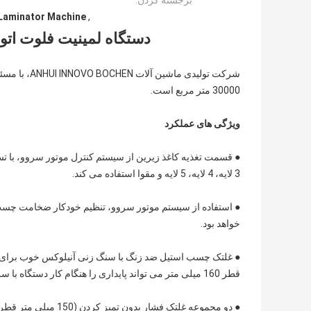
برجسته کردن:
Laminator Machine
,
دستگاه لمینیت فلوت اتوماتیک 1500x1500mm
30000 متر مربع است.
ویژگی های عملکرد
3 لایه، 4 لایه، 5 لایه و مقوا استفاده می کند.
● استفاده از سیستم موتور سروو، تنظیم خودکار ضخامت چسب 
خواهد بود.
● غلتک چسب استیل ضد زنگ با سنگ زنی آنیلوکس خوب برای
قطر 160 میلی متر می تواند پایداری را هنگام کار دستگاه با سرعت بالا تضمین کند.
● دو مجموعه غلتک فشار بدون تمیز کردن (150 میلی متر قطر) از آغشته شدن به چسب نمی ترسند و بار کاری را کاهش می دهند.