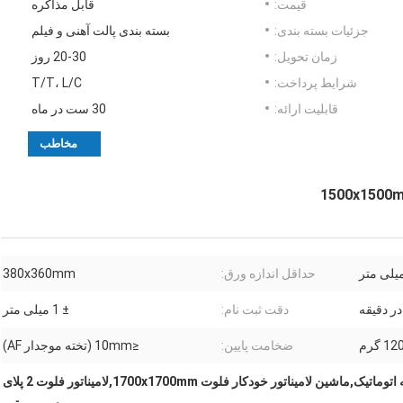
قیمت:
قابل مذاکره
جزئیات بسته بندی:
بسته بندی پالت آهنی و فیلم
زمان تحویل:
20-30 روز
شرایط پرداخت:
T/T، L/C
قابلیت ارائه:
30 ست در ماه
مخاطب
حداقل اندازه ورق:
380x360mm
دقت ثبت نام:
± 1 میلی متر
 گرم
ضخامت پایین:
≤10mm (تخته موجدار AF)
ماشین لامیناتور فلوت دو لایه اتوماتیک,ماشین لامیناتور خودکار فلوت 1700x1700mm,لامیناتور فلوت 2 پلای